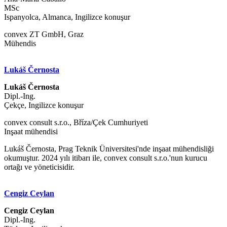
MSc
Ispanyolca, Almanca, Ingilizce konuşur
convex ZT GmbH, Graz
Mühendis
Lukáš Černosta
Lukáš Černosta
Dipl.-Ing.
Çekçe, Ingilizce konuşur
convex consult s.r.o., Bříza/Çek Cumhuriyeti
Inşaat mühendisi
Lukáš Černosta, Prag Teknik Üniversitesi'nde inşaat mühendisliği
okumuştur. 2024 yılı itibarı ile, convex consult s.r.o.'nun kurucu
ortağı ve yöneticisidir.
Cengiz Ceylan
Cengiz Ceylan
Dipl.-Ing.