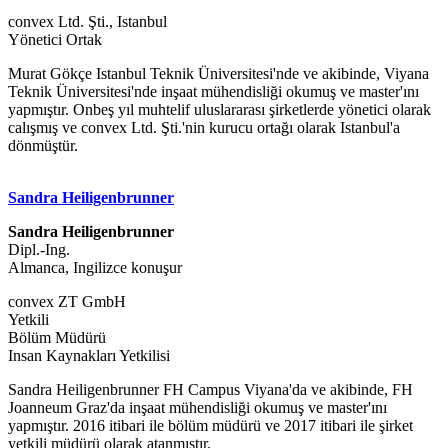
convex Ltd. Şti., Istanbul
Yönetici Ortak
Murat Gökçe Istanbul Teknik Üniversitesi'nde ve akibinde, Viyana
Teknik Üniversitesi'nde inşaat mühendisliği okumuş ve master'ını
yapmıştır. Onbeş yıl muhtelif uluslararası şirketlerde yönetici olarak
calışmış ve convex Ltd. Şti.'nin kurucu ortağı olarak Istanbul'a
dönmüştür.
Sandra Heiligenbrunner
Sandra Heiligenbrunner
Dipl.-Ing.
Almanca, Ingilizce konuşur
convex ZT GmbH
Yetkili
Bölüm Müdürü
Insan Kaynakları Yetkilisi
Sandra Heiligenbrunner FH Campus Viyana'da ve akibinde, FH
Joanneum Graz'da inşaat mühendisliği okumuş ve master'ını
yapmıştır. 2016 itibari ile bölüm müdürü ve 2017 itibari ile şirket
yetkili müdürü olarak atanmıştır.