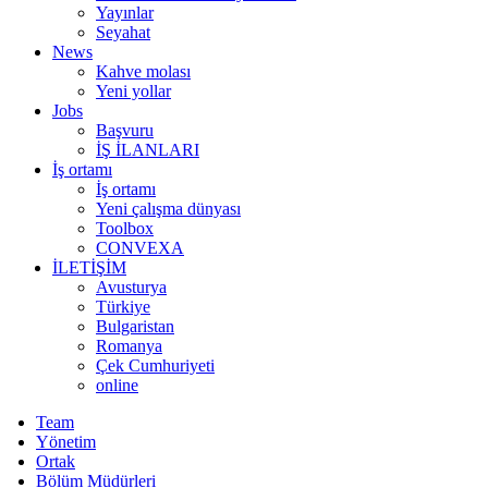
Yayınlar
Seyahat
News
Kahve molası
Yeni yollar
Jobs
Başvuru
İŞ İLANLARI
İş ortamı
İş ortamı
Yeni çalışma dünyası
Toolbox
CONVEXA
İLETİŞİM
Avusturya
Türkiye
Bulgaristan
Romanya
Çek Cumhuriyeti
online
Team
Yönetim
Ortak
Bölüm Müdürleri