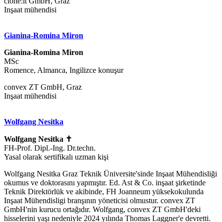
clone:it GmbH, Graz
Inşaat mühendisi
Gianina-Romina Miron
Gianina-Romina Miron
MSc
Romence, Almanca, Ingilizce konuşur
convex ZT GmbH, Graz
Inşaat mühendisi
Wolfgang Nesitka
Wolfgang Nesitka ✝
FH-Prof. Dipl.-Ing. Dr.techn.
Yasal olarak sertifikalı uzman kişi
Wolfgang Nesitka Graz Teknik Üniversite'sinde Inşaat Mühendisliği
okumus ve doktorasını yapmıştır. Ed. Ast & Co. inşaat şirketinde
Teknik Direktörlük ve akibinde, FH Joanneum yüksekokulunda
Inşaat Mühendisligi branşının yöneticisi olmustur. convex ZT
GmbH'nin kurucu ortağıdır. Wolfgang, convex ZT GmbH'deki
hisselerini yaşı nedeniyle 2024 yılında Thomas Laggner'e devretti.