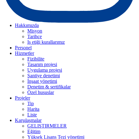
Hakkımızda
Misyon
Tarihçe
Iş etiği kurallarımız
Personel
Hizmetler
Fizibilite
Tasarım projesi
Uygulama projesi
Şantiye denetimi
İnşaat yönetimi
Denetim & sertifikalar
Özel hususlar
Projeler
Tip
Harita
Liste
Karşılaşmalar
GELIŞTIRMELER
Eğitim
Yüksek Lisans Tezi yönetimi