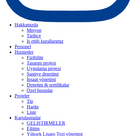
Hakkımızda
Misyon
Tarihçe
Iş etiği kurallarımız
Personel
Hizmetler
Fizibilite
Tasarım projesi
Uygulama projesi
Şantiye denetimi
İnşaat yönetimi
Denetim & sertifikalar
Özel hususlar
Projeler
Tip
Harita
Liste
Karşılaşmalar
GELIŞTIRMELER
Eğitim
Yüksek Lisans Tezi yönetimi