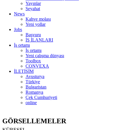
Yayınlar
Seyahat
News
Kahve molası
Yeni yollar
Jobs
Başvuru
İŞ İLANLARI
İş ortamı
İş ortamı
Yeni çalışma dünyası
Toolbox
CONVEXA
İLETİŞİM
Avusturya
Türkiye
Bulgaristan
Romanya
Çek Cumhuriyeti
online
GÖRSELLEMELER
KÜRESEL