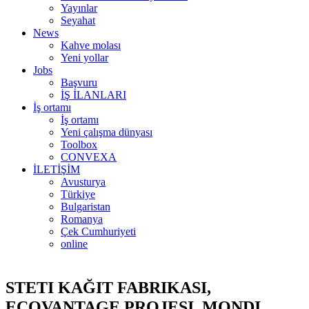
Yayınlar
Seyahat
News
Kahve molası
Yeni yollar
Jobs
Başvuru
İŞ İLANLARI
İş ortamı
İş ortamı
Yeni çalışma dünyası
Toolbox
CONVEXA
İLETİŞİM
Avusturya
Türkiye
Bulgaristan
Romanya
Çek Cumhuriyeti
online
STETI KAĞIT FABRIKASI,
ECOVANTAGE PROJESI, MONDI