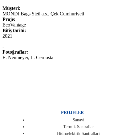
Müşteri:
MONDI Bags Steti a.s., Çek Cumhuriyeti
Proje:
EcoVantage
Bitiş tarihi:
2021
-
Fotoğraflar:
E. Neumeyer, L. Cernosta
PROJELER
Sanayi
Termik Santrallar
Hidroelektrik Santrallari