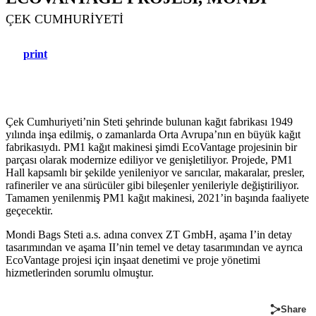
ÇEK CUMHURIYETI
print
Çek Cumhuriyeti’nin Steti şehrinde bulunan kağıt fabrikası 1949
yılında inşa edilmiş, o zamanlarda Orta Avrupa’nın en büyük kağıt
fabrikasıydı. PM1 kağıt makinesi şimdi EcoVantage projesinin bir
parçası olarak modernize ediliyor ve genişletiliyor. Projede, PM1
Hall kapsamlı bir şekilde yenileniyor ve sarıcılar, makaralar, presler,
rafineriler ve ana sürücüler gibi bileşenler yenileriyle değiştiriliyor.
Tamamen yenilenmiş PM1 kağıt makinesi, 2021’in başında faaliyete
geçecektir.
Mondi Bags Steti a.s. adına convex ZT GmbH, aşama I’in detay
tasarımından ve aşama II’nin temel ve detay tasarımından ve ayrıca
EcoVantage projesi için inşaat denetimi ve proje yönetimi
hizmetlerinden sorumlu olmuştur.
Share