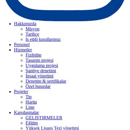
Hakkımızda
Misyon
Tarihçe
Iş etiği kurallarımız
Personel
Hizmetler
Fizibilite
Tasarım projesi
Uygulama projesi
Şantiye denetimi
İnşaat yönetimi
Denetim & sertifikalar
Özel hususlar
Projeler
Tip
Harita
Liste
Karşılaşmalar
GELIŞTIRMELER
Eğitim
Yüksek Lisans Tezi yönetimi