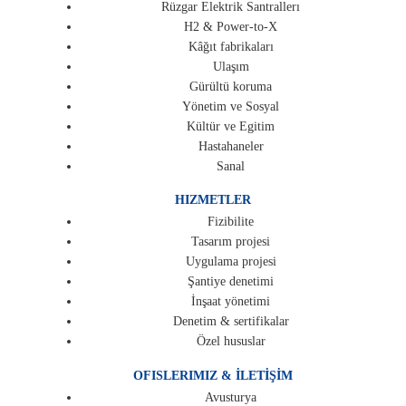
Rüzgar Elektrik Santrallerı
H2 & Power-to-X
Kâğıt fabrikaları
Ulaşım
Gürültü koruma
Yönetim ve Sosyal
Kültür ve Egitim
Hastahaneler
Sanal
HIZMETLER
Fizibilite
Tasarım projesi
Uygulama projesi
Şantiye denetimi
İnşaat yönetimi
Denetim & sertifikalar
Özel hususlar
OFISLERIMIZ & İLETİŞİM
Avusturya