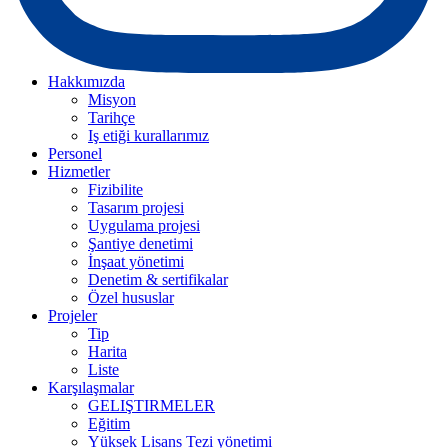
Hakkımızda
Misyon
Tarihçe
Iş etiği kurallarımız
Personel
Hizmetler
Fizibilite
Tasarım projesi
Uygulama projesi
Şantiye denetimi
İnşaat yönetimi
Denetim & sertifikalar
Özel hususlar
Projeler
Tip
Harita
Liste
Karşılaşmalar
GELIŞTIRMELER
Eğitim
Yüksek Lisans Tezi yönetimi