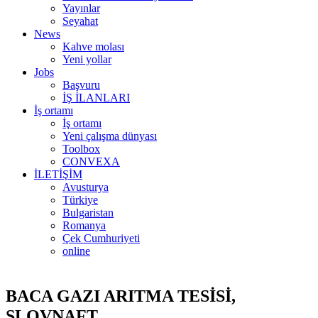
Yayınlar
Seyahat
News
Kahve molası
Yeni yollar
Jobs
Başvuru
İŞ İLANLARI
İş ortamı
İş ortamı
Yeni çalışma dünyası
Toolbox
CONVEXA
İLETİŞİM
Avusturya
Türkiye
Bulgaristan
Romanya
Çek Cumhuriyeti
online
BACA GAZI ARITMA TESİSİ,
SLOVNAFT