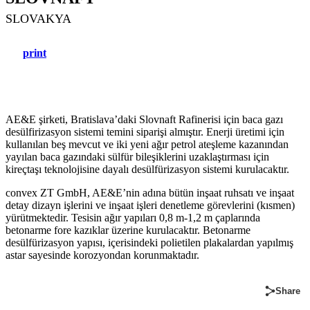
SLOVAKYA
print
AE&E şirketi, Bratislava’daki Slovnaft Rafinerisi için baca gazı
desülfirizasyon sistemi temini siparişi almıştır. Enerji üretimi için
kullanılan beş mevcut ve iki yeni ağır petrol ateşleme kazanından
yayılan baca gazındaki sülfür bileşiklerini uzaklaştırması için
kireçtaşı teknolojisine dayalı desülfürizasyon sistemi kurulacaktır.
convex ZT GmbH, AE&E’nin adına bütün inşaat ruhsatı ve inşaat
detay dizayn işlerini ve inşaat işleri denetleme görevlerini (kısmen)
yürütmektedir. Tesisin ağır yapıları 0,8 m-1,2 m çaplarında
betonarme fore kazıklar üzerine kurulacaktır. Betonarme
desülfürizasyon yapısı, içerisindeki polietilen plakalardan yapılmış
astar sayesinde korozyondan korunmaktadır.
Share