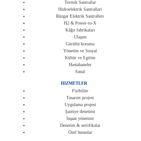
Termik Santrallar
Hidroelektrik Santrallari
Rüzgar Elektrik Santrallerı
H2 & Power-to-X
Kâğıt fabrikaları
Ulaşım
Gürültü koruma
Yönetim ve Sosyal
Kültür ve Egitim
Hastahaneler
Sanal
HIZMETLER
Fizibilite
Tasarım projesi
Uygulama projesi
Şantiye denetimi
İnşaat yönetimi
Denetim & sertifikalar
Özel hususlar