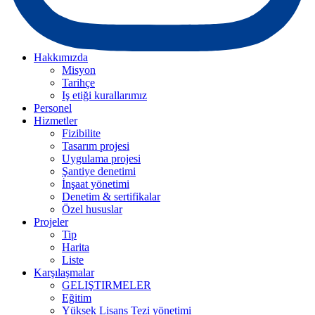
Hakkımızda
Misyon
Tarihçe
Iş etiği kurallarımız
Personel
Hizmetler
Fizibilite
Tasarım projesi
Uygulama projesi
Şantiye denetimi
İnşaat yönetimi
Denetim & sertifikalar
Özel hususlar
Projeler
Tip
Harita
Liste
Karşılaşmalar
GELIŞTIRMELER
Eğitim
Yüksek Lisans Tezi yönetimi