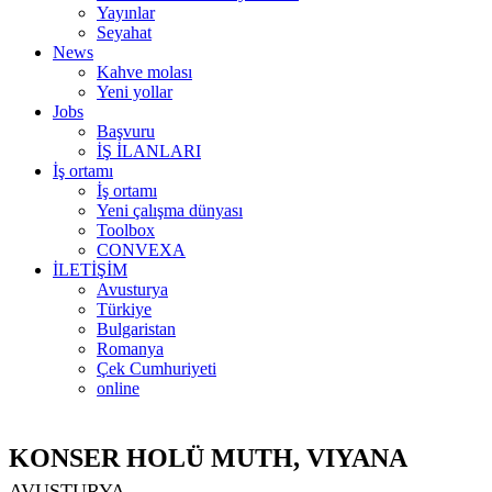
Yayınlar
Seyahat
News
Kahve molası
Yeni yollar
Jobs
Başvuru
İŞ İLANLARI
İş ortamı
İş ortamı
Yeni çalışma dünyası
Toolbox
CONVEXA
İLETİŞİM
Avusturya
Türkiye
Bulgaristan
Romanya
Çek Cumhuriyeti
online
KONSER HOLÜ MUTH, VIYANA
AVUSTURYA