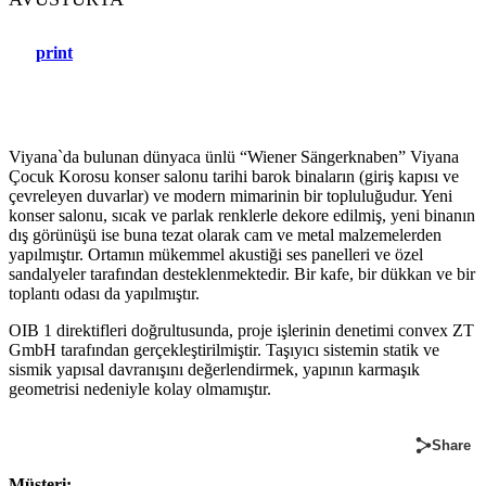
print
Viyana`da bulunan dünyaca ünlü “Wiener Sängerknaben” Viyana
Çocuk Korosu konser salonu tarihi barok binaların (giriş kapısı ve
çevreleyen duvarlar) ve modern mimarinin bir topluluğudur. Yeni
konser salonu, sıcak ve parlak renklerle dekore edilmiş, yeni binanın
dış görünüşü ise buna tezat olarak cam ve metal malzemelerden
yapılmıştır. Ortamın mükemmel akustiği ses panelleri ve özel
sandalyeler tarafından desteklenmektedir. Bir kafe, bir dükkan ve bir
toplantı odası da yapılmıştır.
OIB 1 direktifleri doğrultusunda, proje işlerinin denetimi convex ZT
GmbH tarafından gerçekleştirilmiştir. Taşıyıcı sistemin statik ve
sismik yapısal davranışını değerlendirmek, yapının karmaşık
geometrisi nedeniyle kolay olmamıştır.
Share
Müşteri: