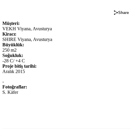
Share
Müşteri:
VEKH Viyana, Avusturya
Kiracı:
SHIRE Viyana, Avusturya
Büyüklük:
250 m2
Soğukluk:
-28 C/ +4 C
Proje bitiş tarihi:
Aralık 2015
-
Fotoğraflar:
S. Käfer