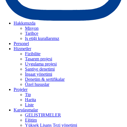
Hakkımızda
Misyon
Tarihçe
Iş etiği kurallarımız
Personel
Hizmetler
Fizibilite
Tasarım projesi
Uygulama projesi
Şantiye denetimi
İnşaat yönetimi
Denetim & sertifikalar
Özel hususlar
Projeler
Tip
Harita
Liste
Karşılaşmalar
GELIŞTIRMELER
Eğitim
Yüksek Lisans Tezi yönetimi