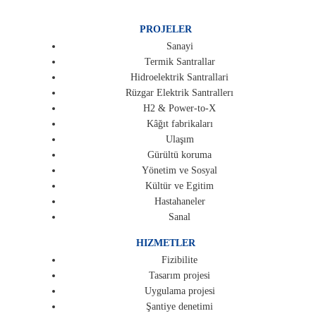
PROJELER
Sanayi
Termik Santrallar
Hidroelektrik Santrallari
Rüzgar Elektrik Santrallerı
H2 & Power-to-X
Kâğıt fabrikaları
Ulaşım
Gürültü koruma
Yönetim ve Sosyal
Kültür ve Egitim
Hastahaneler
Sanal
HIZMETLER
Fizibilite
Tasarım projesi
Uygulama projesi
Şantiye denetimi