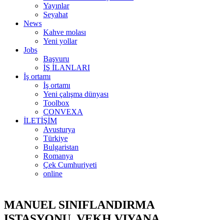
Yayınlar
Seyahat
News
Kahve molası
Yeni yollar
Jobs
Başvuru
İŞ İLANLARI
İş ortamı
İş ortamı
Yeni çalışma dünyası
Toolbox
CONVEXA
İLETİŞİM
Avusturya
Türkiye
Bulgaristan
Romanya
Çek Cumhuriyeti
online
MANUEL SINIFLANDIRMA
ISTASYONU, VEKH VIYANA