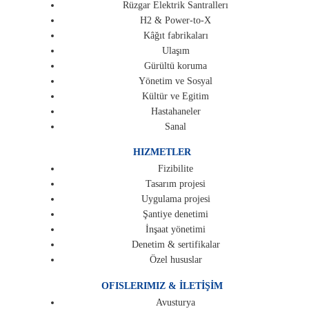
Rüzgar Elektrik Santrallerı
H2 & Power-to-X
Kâğıt fabrikaları
Ulaşım
Gürültü koruma
Yönetim ve Sosyal
Kültür ve Egitim
Hastahaneler
Sanal
HIZMETLER
Fizibilite
Tasarım projesi
Uygulama projesi
Şantiye denetimi
İnşaat yönetimi
Denetim & sertifikalar
Özel hususlar
OFISLERIMIZ & İLETİŞİM
Avusturya