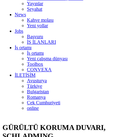
Yayınlar
Seyahat
News
Kahve molası
Yeni yollar
Jobs
Başvuru
İŞ İLANLARI
İş ortamı
İş ortamı
Yeni çalışma dünyası
Toolbox
CONVEXA
İLETİŞİM
Avusturya
Türkiye
Bulgaristan
Romanya
Çek Cumhuriyeti
online
GÜRÜLTÜ KORUMA DUVARI,
SCHLADMING