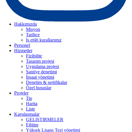
Hakkımızda
Misyon
Tarihçe
Iş etiği kurallarımız
Personel
Hizmetler
Fizibilite
Tasarım projesi
Uygulama projesi
Şantiye denetimi
İnşaat yönetimi
Denetim & sertifikalar
Özel hususlar
Projeler
Tip
Harita
Liste
Karşılaşmalar
GELIŞTIRMELER
Eğitim
Yüksek Lisans Tezi yönetimi