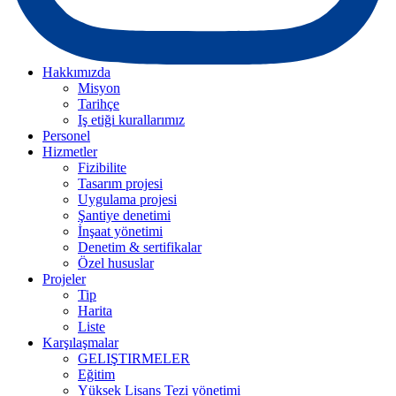
Hakkımızda
Misyon
Tarihçe
Iş etiği kurallarımız
Personel
Hizmetler
Fizibilite
Tasarım projesi
Uygulama projesi
Şantiye denetimi
İnşaat yönetimi
Denetim & sertifikalar
Özel hususlar
Projeler
Tip
Harita
Liste
Karşılaşmalar
GELIŞTIRMELER
Eğitim
Yüksek Lisans Tezi yönetimi