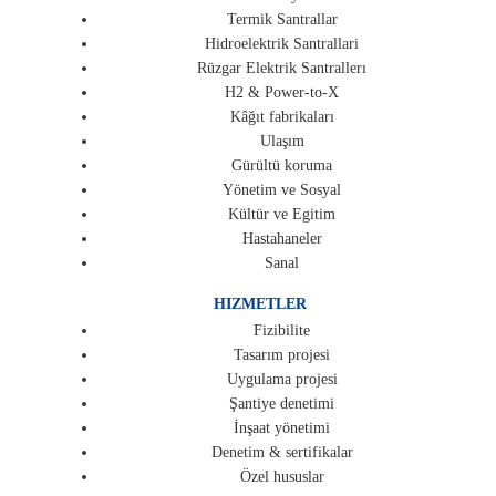
Termik Santrallar
Hidroelektrik Santrallari
Rüzgar Elektrik Santrallerı
H2 & Power-to-X
Kâğıt fabrikaları
Ulaşım
Gürültü koruma
Yönetim ve Sosyal
Kültür ve Egitim
Hastahaneler
Sanal
HIZMETLER
Fizibilite
Tasarım projesi
Uygulama projesi
Şantiye denetimi
İnşaat yönetimi
Denetim & sertifikalar
Özel hususlar