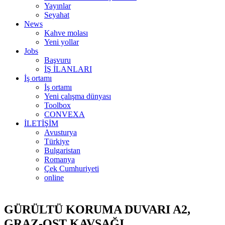
Yayınlar
Seyahat
News
Kahve molası
Yeni yollar
Jobs
Başvuru
İŞ İLANLARI
İş ortamı
İş ortamı
Yeni çalışma dünyası
Toolbox
CONVEXA
İLETİŞİM
Avusturya
Türkiye
Bulgaristan
Romanya
Çek Cumhuriyeti
online
GÜRÜLTÜ KORUMA DUVARI A2,
GRAZ-OST KAVŞAĞI