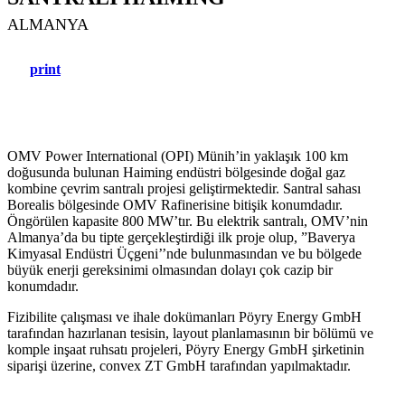
ALMANYA
print
OMV Power International (OPI) Münih’in yaklaşık 100 km
doğusunda bulunan Haiming endüstri bölgesinde doğal gaz
kombine çevrim santralı projesi geliştirmektedir. Santral sahası
Borealis bölgesinde OMV Rafinerisine bitişik konumdadır.
Öngörülen kapasite 800 MW’tır. Bu elektrik santralı, OMV’nin
Almanya’da bu tipte gerçekleştirdiği ilk proje olup, ”Baverya
Kimyasal Endüstri Üçgeni’’nde bulunmasından ve bu bölgede
büyük enerji gereksinimi olmasından dolayı çok cazip bir
konumdadır.
Fizibilite çalışması ve ihale dokümanları Pöyry Energy GmbH
tarafından hazırlanan tesisin, layout planlamasının bir bölümü ve
komple inşaat ruhsatı projeleri, Pöyry Energy GmbH şirketinin
siparişi üzerine, convex ZT GmbH tarafından yapılmaktadır.