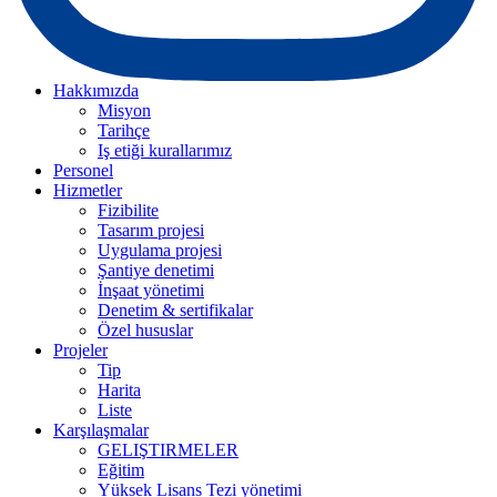
Hakkımızda
Misyon
Tarihçe
Iş etiği kurallarımız
Personel
Hizmetler
Fizibilite
Tasarım projesi
Uygulama projesi
Şantiye denetimi
İnşaat yönetimi
Denetim & sertifikalar
Özel hususlar
Projeler
Tip
Harita
Liste
Karşılaşmalar
GELIŞTIRMELER
Eğitim
Yüksek Lisans Tezi yönetimi