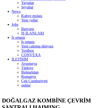
Yayınlar
Seyahat
News
Kahve molası
Yeni yollar
Jobs
Başvuru
İŞ İLANLARI
İş ortamı
İş ortamı
Yeni çalışma dünyası
Toolbox
CONVEXA
İLETİŞİM
Avusturya
Türkiye
Bulgaristan
Romanya
Çek Cumhuriyeti
online
DOĞALGAZ KOMBİNE ÇEVRİM
SANTRALI HAIMING