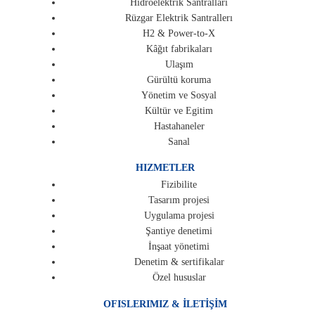
Hidroelektrik Santrallari
Rüzgar Elektrik Santrallerı
H2 & Power-to-X
Kâğıt fabrikaları
Ulaşım
Gürültü koruma
Yönetim ve Sosyal
Kültür ve Egitim
Hastahaneler
Sanal
HIZMETLER
Fizibilite
Tasarım projesi
Uygulama projesi
Şantiye denetimi
İnşaat yönetimi
Denetim & sertifikalar
Özel hususlar
OFISLERIMIZ & İLETİŞİM