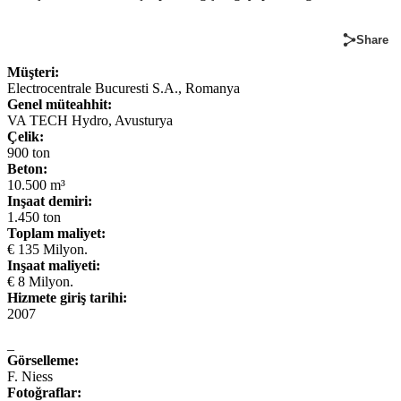
Share
Müşteri:
Electrocentrale Bucuresti S.A., Romanya
Genel müteahhit:
VA TECH Hydro, Avusturya
Çelik:
900 ton
Beton:
10.500 m³
Inşaat demiri:
1.450 ton
Toplam maliyet:
€ 135 Milyon.
Inşaat maliyeti:
€ 8 Milyon.
Hizmete giriş tarihi:
2007
_
Görselleme:
F. Niess
Fotoğraflar: