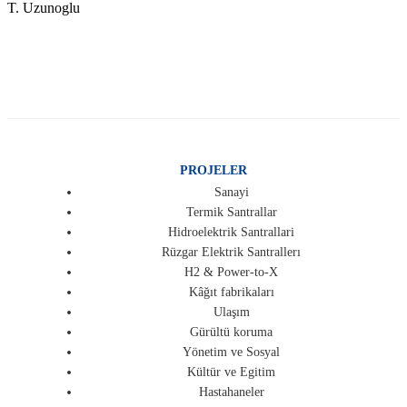
T. Uzunoglu
PROJELER
Sanayi
Termik Santrallar
Hidroelektrik Santrallari
Rüzgar Elektrik Santrallerı
H2 & Power-to-X
Kâğıt fabrikaları
Ulaşım
Gürültü koruma
Yönetim ve Sosyal
Kültür ve Egitim
Hastahaneler