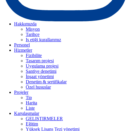
Hakkımızda
Misyon
Tarihçe
Iş etiği kurallarımız
Personel
Hizmetler
Fizibilite
Tasarım projesi
Uygulama projesi
Şantiye denetimi
İnşaat yönetimi
Denetim & sertifikalar
Özel hususlar
Projeler
Tip
Harita
Liste
Karşılaşmalar
GELIŞTIRMELER
Eğitim
Yüksek Lisans Tezi yönetimi