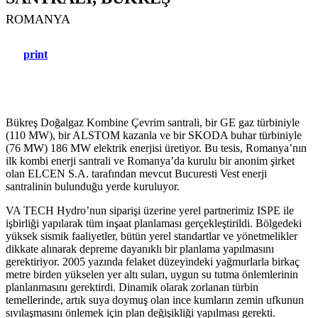
ROMANYA
print
Bükreş Doğalgaz Kombine Çevrim santrali, bir GE gaz türbiniyle
(110 MW), bir ALSTOM kazanla ve bir SKODA buhar türbiniyle
(76 MW) 186 MW elektrik enerjisi üretiyor. Bu tesis, Romanya’nın
ilk kombi enerji santrali ve Romanya’da kurulu bir anonim şirket
olan ELCEN S.A. tarafından mevcut Bucuresti Vest enerji
santralinin bulunduğu yerde kuruluyor.
VA TECH Hydro’nun siparişi üzerine yerel partnerimiz ISPE ile
işbirliği yapılarak tüm inşaat planlaması gerçekleştirildi. Bölgedeki
yüksek sismik faaliyetler, bütün yerel standartlar ve yönetmelikler
dikkate alınarak depreme dayanıklı bir planlama yapılmasını
gerektiriyor. 2005 yazında felaket düzeyindeki yağmurlarla birkaç
metre birden yükselen yer altı suları, uygun su tutma önlemlerinin
planlanmasını gerektirdi. Dinamik olarak zorlanan türbin
temellerinde, artık suya doymuş olan ince kumların zemin ufkunun
sıvılaşmasını önlemek için plan değişikliği yapılması gerekti.