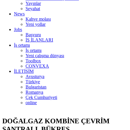
Yayınlar
Seyahat
News
Kahve molası
Yeni yollar
Jobs
Başvuru
İŞ İLANLARI
İş ortamı
İş ortamı
Yeni çalışma dünyası
Toolbox
CONVEXA
İLETİŞİM
Avusturya
Türkiye
Bulgaristan
Romanya
Çek Cumhuriyeti
online
DOĞALGAZ KOMBİNE ÇEVRİM
SANTRALI, BÜKREŞ