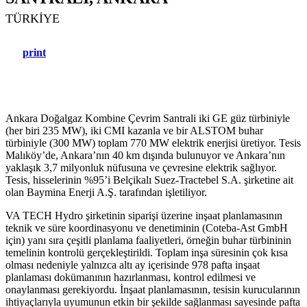
TÜRKIYE
print
Ankara Doğalgaz Kombine Çevrim Santrali iki GE güz türbiniyle
(her biri 235 MW), iki CMI kazanla ve bir ALSTOM buhar
türbiniyle (300 MW) toplam 770 MW elektrik enerjisi üretiyor. Tesis
Malıköy’de, Ankara’nın 40 km dışında bulunuyor ve Ankara’nın
yaklaşık 3,7 milyonluk nüfusuna ve çevresine elektrik sağlıyor.
Tesis, hisselerinin %95’i Belçikalı Suez-Tractebel S.A. şirketine ait
olan Baymina Enerji A.Ş. tarafından işletiliyor.
VA TECH Hydro şirketinin siparişi üzerine inşaat planlamasının
teknik ve süre koordinasyonu ve denetiminin (Coteba-Ast GmbH
için) yanı sıra çeşitli planlama faaliyetleri, örneğin buhar türbininin
temelinin kontrolü gerçekleştirildi. Toplam inşa süresinin çok kısa
olması nedeniyle yalnızca altı ay içerisinde 978 pafta inşaat
planlaması dokümanının hazırlanması, kontrol edilmesi ve
onaylanması gerekiyordu. İnşaat planlamasının, tesisin kurucularının
ihtiyaçlarıyla uyumunun etkin bir şekilde sağlanması sayesinde pafta