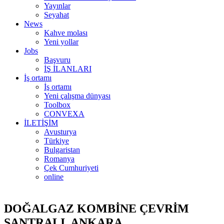
Yayınlar
Seyahat
News
Kahve molası
Yeni yollar
Jobs
Başvuru
İŞ İLANLARI
İş ortamı
İş ortamı
Yeni çalışma dünyası
Toolbox
CONVEXA
İLETİŞİM
Avusturya
Türkiye
Bulgaristan
Romanya
Çek Cumhuriyeti
online
DOĞALGAZ KOMBİNE ÇEVRİM
SANTRALI, ANKARA