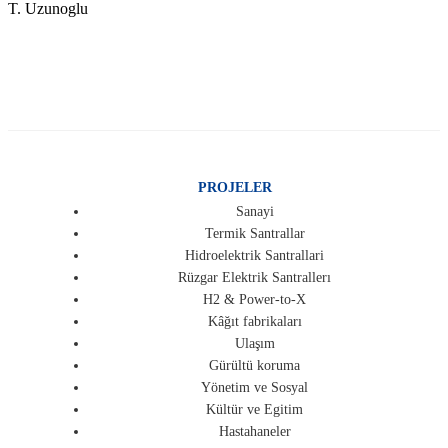
T. Uzunoglu
PROJELER
Sanayi
Termik Santrallar
Hidroelektrik Santrallari
Rüzgar Elektrik Santrallerı
H2 & Power-to-X
Kâğıt fabrikaları
Ulaşım
Gürültü koruma
Yönetim ve Sosyal
Kültür ve Egitim
Hastahaneler