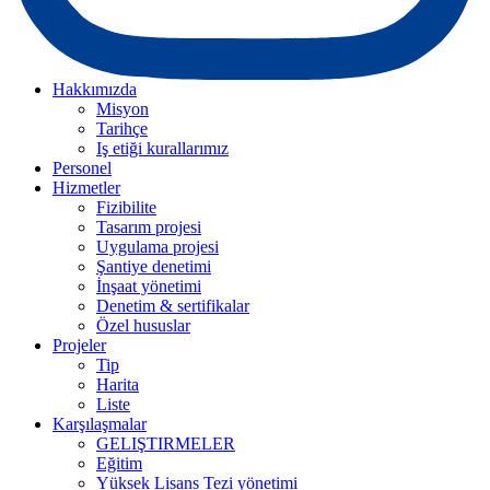
Hakkımızda
Misyon
Tarihçe
Iş etiği kurallarımız
Personel
Hizmetler
Fizibilite
Tasarım projesi
Uygulama projesi
Şantiye denetimi
İnşaat yönetimi
Denetim & sertifikalar
Özel hususlar
Projeler
Tip
Harita
Liste
Karşılaşmalar
GELIŞTIRMELER
Eğitim
Yüksek Lisans Tezi yönetimi