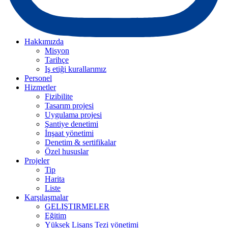
Hakkımızda
Misyon
Tarihçe
Iş etiği kurallarımız
Personel
Hizmetler
Fizibilite
Tasarım projesi
Uygulama projesi
Şantiye denetimi
İnşaat yönetimi
Denetim & sertifikalar
Özel hususlar
Projeler
Tip
Harita
Liste
Karşılaşmalar
GELIŞTIRMELER
Eğitim
Yüksek Lisans Tezi yönetimi