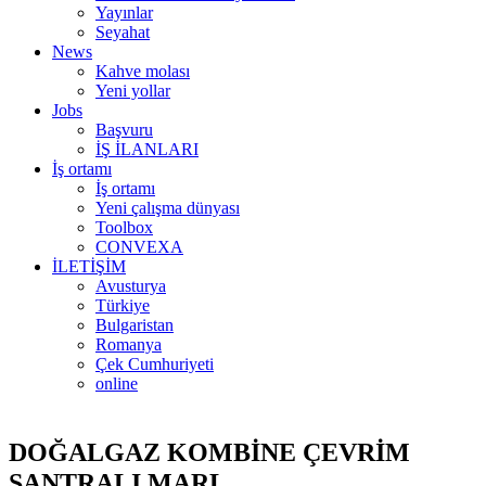
Yayınlar
Seyahat
News
Kahve molası
Yeni yollar
Jobs
Başvuru
İŞ İLANLARI
İş ortamı
İş ortamı
Yeni çalışma dünyası
Toolbox
CONVEXA
İLETİŞİM
Avusturya
Türkiye
Bulgaristan
Romanya
Çek Cumhuriyeti
online
DOĞALGAZ KOMBİNE ÇEVRİM
SANTRALI MARL