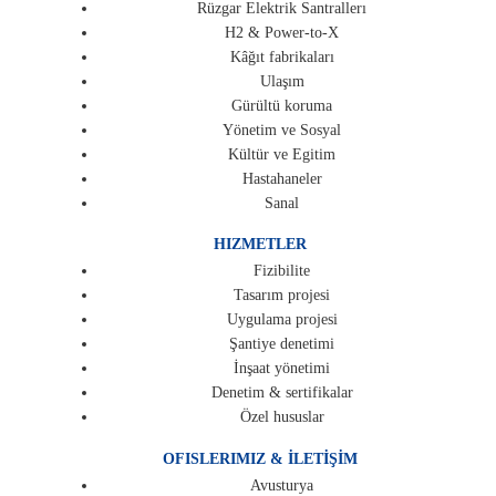
Rüzgar Elektrik Santrallerı
H2 & Power-to-X
Kâğıt fabrikaları
Ulaşım
Gürültü koruma
Yönetim ve Sosyal
Kültür ve Egitim
Hastahaneler
Sanal
HIZMETLER
Fizibilite
Tasarım projesi
Uygulama projesi
Şantiye denetimi
İnşaat yönetimi
Denetim & sertifikalar
Özel hususlar
OFISLERIMIZ & İLETİŞİM
Avusturya