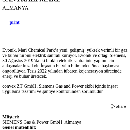
ALMANYA
print
Evonik, Marl Chemical Park’a yeni, gelişmiş, yüksek verimli bir gaz
ve buhar türbini elektrik santrali kuruyor. Evonik ve ortağı Siemens,
30 Ağustos 2019’da iki bloklu elektrik santralinin yapımı için
anlaşmalar imzaladı. İnşaatın bu yılın bitiminden önce başlaması
öngörülüyor. Tesis 2022 yılından itibaren kojenerasyon sürecinde
enerji ve buhar üretecek.
convex ZT GmbH, Siemens Gas and Power ekibi içinde inşaat
uygulama tasarımı ve şantiye kontrolünden sorumludur.
Share
Müşteri:
SIEMENS Gas & Power GmbH, Almanya
Genel müteahhit: