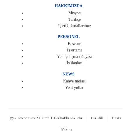
HAKKIMIZDA
Misyon
Tarihçe
Iş etiği kurallarımız
PERSONEL
Başvuru
İş ortamı
Yeni çalışma dünyası
İş ilanları
NEWS
Kahve molası
Yeni yollar
|
|
©
2026 convex ZT GmbH. Her hakkı saklıdır
Gizlilik
Baskı
Türkçe