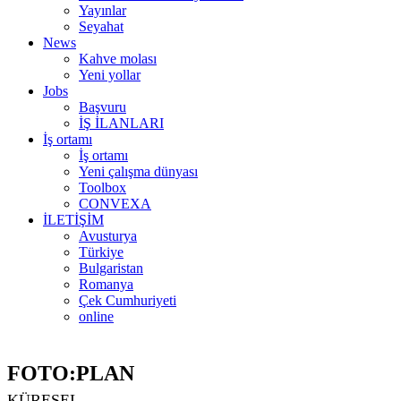
Yayınlar
Seyahat
News
Kahve molası
Yeni yollar
Jobs
Başvuru
İŞ İLANLARI
İş ortamı
İş ortamı
Yeni çalışma dünyası
Toolbox
CONVEXA
İLETİŞİM
Avusturya
Türkiye
Bulgaristan
Romanya
Çek Cumhuriyeti
online
FOTO:PLAN
KÜRESEL