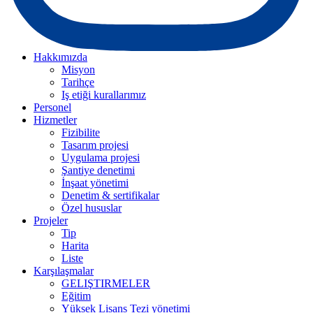
Hakkımızda
Misyon
Tarihçe
Iş etiği kurallarımız
Personel
Hizmetler
Fizibilite
Tasarım projesi
Uygulama projesi
Şantiye denetimi
İnşaat yönetimi
Denetim & sertifikalar
Özel hususlar
Projeler
Tip
Harita
Liste
Karşılaşmalar
GELIŞTIRMELER
Eğitim
Yüksek Lisans Tezi yönetimi