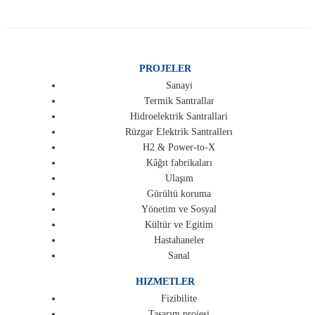
PROJELER
Sanayi
Termik Santrallar
Hidroelektrik Santrallari
Rüzgar Elektrik Santrallerı
H2 & Power-to-X
Kâğıt fabrikaları
Ulaşım
Gürültü koruma
Yönetim ve Sosyal
Kültür ve Egitim
Hastahaneler
Sanal
HIZMETLER
Fizibilite
Tasarım projesi