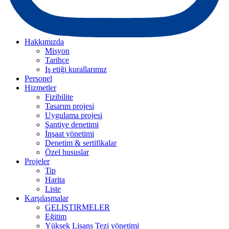
Hakkımızda
Misyon
Tarihçe
Iş etiği kurallarımız
Personel
Hizmetler
Fizibilite
Tasarım projesi
Uygulama projesi
Şantiye denetimi
İnşaat yönetimi
Denetim & sertifikalar
Özel hususlar
Projeler
Tip
Harita
Liste
Karşılaşmalar
GELIŞTIRMELER
Eğitim
Yüksek Lisans Tezi yönetimi