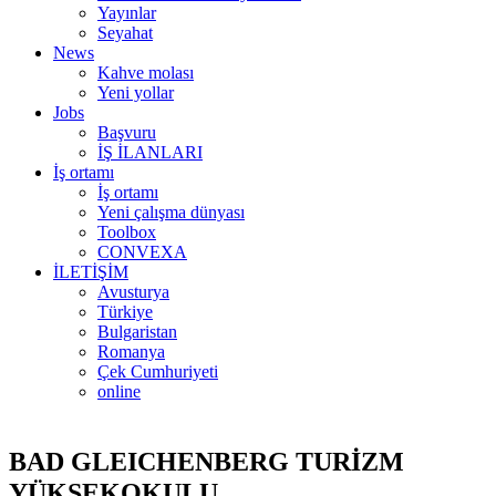
Yayınlar
Seyahat
News
Kahve molası
Yeni yollar
Jobs
Başvuru
İŞ İLANLARI
İş ortamı
İş ortamı
Yeni çalışma dünyası
Toolbox
CONVEXA
İLETİŞİM
Avusturya
Türkiye
Bulgaristan
Romanya
Çek Cumhuriyeti
online
BAD GLEICHENBERG TURİZM
YÜKSEKOKULU