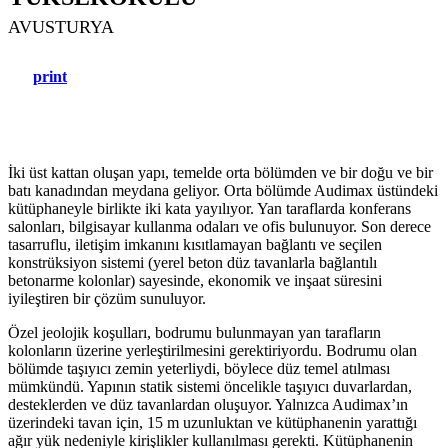
AVUSTURYA
print
İki üst kattan oluşan yapı, temelde orta bölümden ve bir doğu ve bir
batı kanadından meydana geliyor. Orta bölümde Audimax üstündeki
kütüphaneyle birlikte iki kata yayılıyor. Yan taraflarda konferans
salonları, bilgisayar kullanma odaları ve ofis bulunuyor. Son derece
tasarruflu, iletişim imkanını kısıtlamayan bağlantı ve seçilen
konstrüksiyon sistemi (yerel beton düz tavanlarla bağlantılı
betonarme kolonlar) sayesinde, ekonomik ve inşaat süresini
iyileştiren bir çözüm sunuluyor.
Özel jeolojik koşulları, bodrumu bulunmayan yan tarafların
kolonların üzerine yerleştirilmesini gerektiriyordu. Bodrumu olan
bölümde taşıyıcı zemin yeterliydi, böylece düz temel atılması
mümkündü. Yapının statik sistemi öncelikle taşıyıcı duvarlardan,
desteklerden ve düz tavanlardan oluşuyor. Yalnızca Audimax’ın
üzerindeki tavan için, 15 m uzunluktan ve kütüphanenin yarattığı
ağır yük nedeniyle kirişlikler kullanılması gerekti. Kütüphanenin