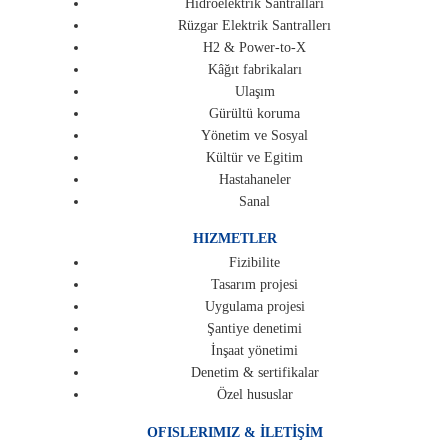
Hidroelektrik Santrallari
Rüzgar Elektrik Santrallerı
H2 & Power-to-X
Kâğıt fabrikaları
Ulaşım
Gürültü koruma
Yönetim ve Sosyal
Kültür ve Egitim
Hastahaneler
Sanal
HIZMETLER
Fizibilite
Tasarım projesi
Uygulama projesi
Şantiye denetimi
İnşaat yönetimi
Denetim & sertifikalar
Özel hususlar
OFISLERIMIZ & İLETİŞİM