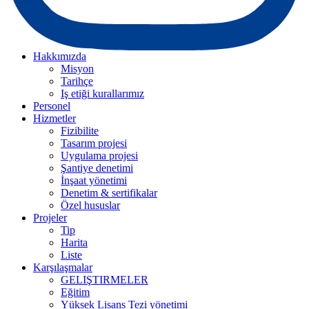
Hakkımızda
Misyon
Tarihçe
Iş etiği kurallarımız
Personel
Hizmetler
Fizibilite
Tasarım projesi
Uygulama projesi
Şantiye denetimi
İnşaat yönetimi
Denetim & sertifikalar
Özel hususlar
Projeler
Tip
Harita
Liste
Karşılaşmalar
GELIŞTIRMELER
Eğitim
Yüksek Lisans Tezi yönetimi