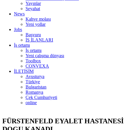
Yayınlar
Seyahat
News
Kahve molası
Yeni yollar
Jobs
Başvuru
İŞ İLANLARI
İş ortamı
İş ortamı
Yeni çalışma dünyası
Toolbox
CONVEXA
İLETİŞİM
Avusturya
Türkiye
Bulgaristan
Romanya
Çek Cumhuriyeti
online
FÜRSTENFELD EYALET HASTANESİ
DOGU KANADI