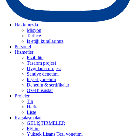
Hakkımızda
Misyon
Tarihçe
Iş etiği kurallarımız
Personel
Hizmetler
Fizibilite
Tasarım projesi
Uygulama projesi
Şantiye denetimi
İnşaat yönetimi
Denetim & sertifikalar
Özel hususlar
Projeler
Tip
Harita
Liste
Karşılaşmalar
GELIŞTIRMELER
Eğitim
Yüksek Lisans Tezi yönetimi