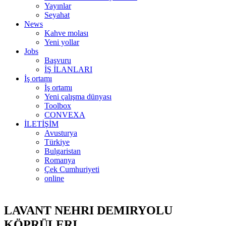
Yayınlar
Seyahat
News
Kahve molası
Yeni yollar
Jobs
Başvuru
İŞ İLANLARI
İş ortamı
İş ortamı
Yeni çalışma dünyası
Toolbox
CONVEXA
İLETİŞİM
Avusturya
Türkiye
Bulgaristan
Romanya
Çek Cumhuriyeti
online
LAVANT NEHRI DEMIRYOLU
KÖPRÜLERI