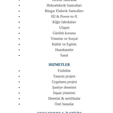
Hidroelektrik Santrallari
Rüzgar Elektrik Santrallerı
H2 & Power-to-X
Kâğıt fabrikaları
Ulaşım
Gürültü koruma
Yönetim ve Sosyal
Kültür ve Egitim
Hastahaneler
Sanal
HIZMETLER
Fizibilite
Tasarım projesi
Uygulama projesi
Şantiye denetimi
İnşaat yönetimi
Denetim & sertifikalar
Özel hususlar