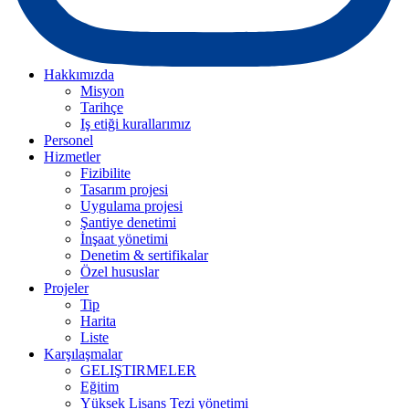
Hakkımızda
Misyon
Tarihçe
Iş etiği kurallarımız
Personel
Hizmetler
Fizibilite
Tasarım projesi
Uygulama projesi
Şantiye denetimi
İnşaat yönetimi
Denetim & sertifikalar
Özel hususlar
Projeler
Tip
Harita
Liste
Karşılaşmalar
GELIŞTIRMELER
Eğitim
Yüksek Lisans Tezi yönetimi