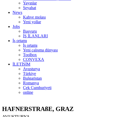
Yayınlar
Seyahat
News
Kahve molası
Yeni yollar
Jobs
Başvuru
İŞ İLANLARI
İş ortamı
İş ortamı
Yeni çalışma dünyası
Toolbox
CONVEXA
İLETİŞİM
Avusturya
Türkiye
Bulgaristan
Romanya
Çek Cumhuriyeti
online
HAFNERSTRAßE, GRAZ
AVUSTURYA