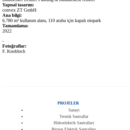
Yapısal tasarım:
convex ZT GmbH
Ana bilgi:
6.780 m² kullanım alanı, 110 araba için kapalı otopark
Tamamlama:
2022
-
Fotoğraflar:
F. Knobloch
PROJELER
Sanayi
Termik Santrallar
Hidroelektrik Santrallari
Rüzgar Elektrik Santrallerı