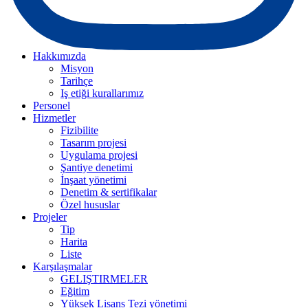
Hakkımızda
Misyon
Tarihçe
Iş etiği kurallarımız
Personel
Hizmetler
Fizibilite
Tasarım projesi
Uygulama projesi
Şantiye denetimi
İnşaat yönetimi
Denetim & sertifikalar
Özel hususlar
Projeler
Tip
Harita
Liste
Karşılaşmalar
GELIŞTIRMELER
Eğitim
Yüksek Lisans Tezi yönetimi