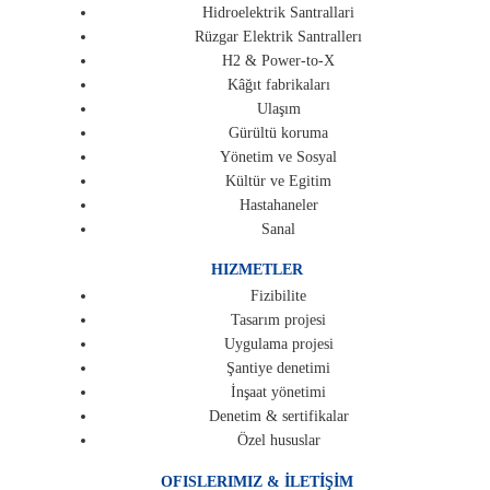
Hidroelektrik Santrallari
Rüzgar Elektrik Santrallerı
H2 & Power-to-X
Kâğıt fabrikaları
Ulaşım
Gürültü koruma
Yönetim ve Sosyal
Kültür ve Egitim
Hastahaneler
Sanal
HIZMETLER
Fizibilite
Tasarım projesi
Uygulama projesi
Şantiye denetimi
İnşaat yönetimi
Denetim & sertifikalar
Özel hususlar
OFISLERIMIZ & İLETİŞİM