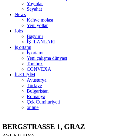
Yayınlar
Seyahat
News
Kahve molası
Yeni yollar
Jobs
Başvuru
İŞ İLANLARI
İş ortamı
İş ortamı
Yeni çalışma dünyası
Toolbox
CONVEXA
İLETİŞİM
Avusturya
Türkiye
Bulgaristan
Romanya
Çek Cumhuriyeti
online
BERGSTRASSE 1, GRAZ
AVUSTURYA