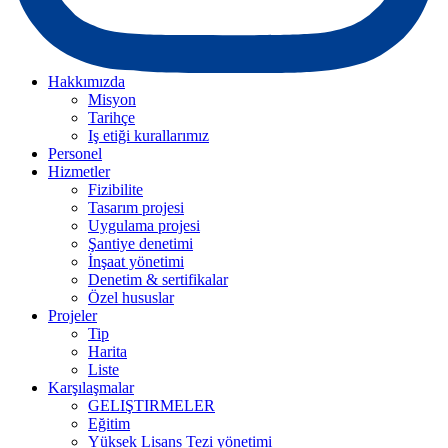
Hakkımızda
Misyon
Tarihçe
Iş etiği kurallarımız
Personel
Hizmetler
Fizibilite
Tasarım projesi
Uygulama projesi
Şantiye denetimi
İnşaat yönetimi
Denetim & sertifikalar
Özel hususlar
Projeler
Tip
Harita
Liste
Karşılaşmalar
GELIŞTIRMELER
Eğitim
Yüksek Lisans Tezi yönetimi