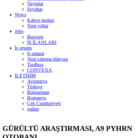
Yayınlar
Seyahat
News
Kahve molası
Yeni yollar
Jobs
Başvuru
İŞ İLANLARI
İş ortamı
İş ortamı
Yeni çalışma dünyası
Toolbox
CONVEXA
İLETİŞİM
Avusturya
Türkiye
Bulgaristan
Romanya
Çek Cumhuriyeti
online
GÜRÜLTÜ ARAŞTIRMASI, A9 PYHRN
OTOBANI